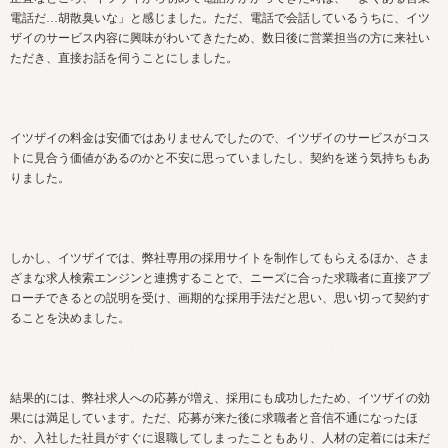
電話だ…胡散臭いな」と感じました。ただ、電話で会話しているうちに、イツ
ザイのサービス内容に興味がわいてきたため、数日後に営業担当の方に来社い
ただき、直接お話を伺うことにしました。
イツザイの料金は安価ではありませんでしたので、イツザイのサービスがコス
トに見合う価値があるのかと不安に思っていましたし、契約を迷う気持ちもあ
りました。
しかし、イツザイでは、弊社専用の採用サイトを制作してもらえるほか、さま
ざまな求人検索エンジンと連携することで、ニーズに合った求職者に直接アプ
ローチできるとの説明を受け、画期的な採用手法だと思い、思い切って契約す
ることを決めました。
結果的には、弊社求人への応募が増え、採用にも成功したため、イツザイの効
果には満足しています。ただ、応募が来た後に求職者と音信不通になったほ
か、入社した社員がすぐに退職してしまったこともあり、人材の定着には未だ